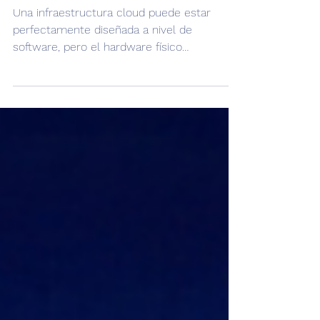
operación
Una infraestructura cloud puede estar
perfectamente diseñada a nivel de
software, pero el hardware físico
subyacente sigue siendo vulnerable a la
realidad del mundo físico. Los recientes
eventos en Medio Oriente, que han
provocado interrupciones críticas en los
servicios de AWS en los Emiratos Árabes
Unidos, son un recordatorio contundente
de esta premisa. Cuando una sola región
experimenta la caída simultánea de
múltiples Zonas de Disponibilidad (AZs), el
problema deja de se