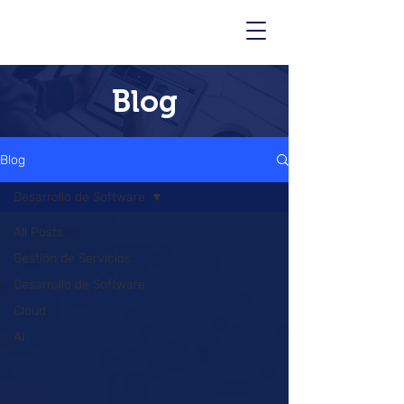
Blog
Blog
Desarrollo de Software
All Posts
Gestión de Servicios
Desarrollo de Software
Cloud
AI