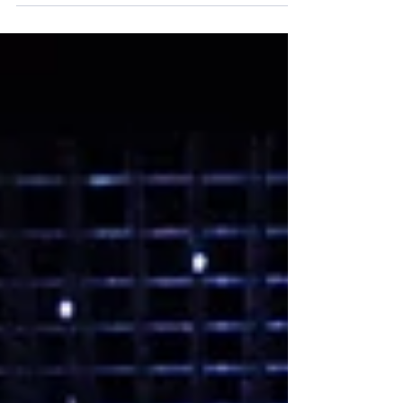
concurrentes sin que la factura de la nube
destruya el margen operativo. El último
reporte de NTT DATA revela una estadística
brutal para el mercado latinoamericano:
aunque el 42% de las grandes
organizaciones ya están experimentando
con Inteligencia Artificial Generativa, menos
del 9% ha logrado llevar esos casos de uso
a una fase de producción avanzada . Para
los líderes de tecnología en se