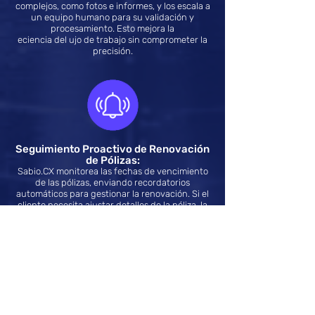
complejos, como fotos e informes, y los escala a
un equipo humano para su validación y
procesamiento. Esto mejora la
eciencia del ujo de trabajo sin comprometer la
precisión.
Seguimiento Proactivo de Renovación
de Pólizas:
Sabio.CX monitorea las fechas de vencimiento
de las pólizas, enviando recordatorios
automáticos para gestionar la renovación. Si el
cliente necesita ajustar detalles de la póliza, la
interacción se escala a un especialista.
Soporte de Primer Nivel para