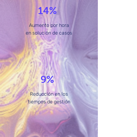
14%
Aumento por hora
en solución de casos
9%
Reducción en los
tiempos de gestión