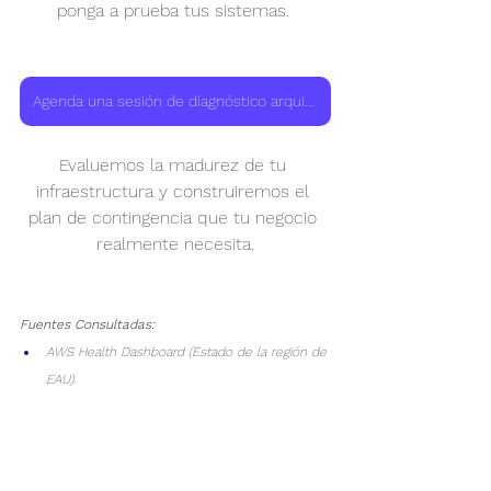
ponga a prueba tus sistemas. 
Agenda una sesión de diagnóstico arquitectónico con nuestro equipo
Evaluemos la madurez de tu 
infraestructura y construiremos el 
plan de contingencia que tu negocio 
realmente necesita.
Fuentes Consultadas:
AWS Health Dashboard (Estado de la región de 
EAU). 
https://health.aws.amazon.com/health/status
Reflexión ejecutiva - Nicolás Cerón (LinkedIn). 
https://www.linkedin.com/posts/nicolasceronoro
zco_tu-infraestructura-cloud-puede-ser-