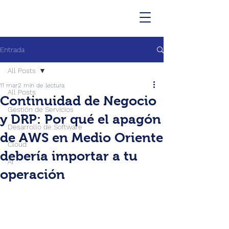
Entrada
All Posts
11 mar
2 min de lectura
All Posts
Continuidad de Negocio
Gestión de Servicios
y DRP: Por qué el apagón
Desarrollo de Software
de AWS en Medio Oriente
Cloud
debería importar a tu
AI
operación