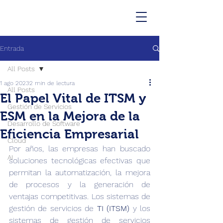
Entrada
All Posts
1 ago 2023
2 min de lectura
All Posts
El Papel Vital de ITSM y
Gestión de Servicios
ESM en la Mejora de la
Desarrollo de Software
Eficiencia Empresarial
Cloud
Por años, las empresas han buscado 
AI
soluciones tecnológicas efectivas que 
permitan la automatización, la mejora 
de procesos y la generación de 
ventajas competitivas. Los sistemas de 
gestión de servicios de 
TI (ITSM)
 y los 
sistemas de gestión de servicios 