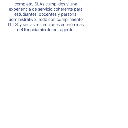
completa, SLAs cumplidos y una
experiencia de servicio coherente para
estudiantes, docentes y personal
administrativo. Todo con cumplimiento
ITIL® y sin las restricciones económicas
del licenciamiento por agente.
ESM sin límites de
área
TI, RRHH, Bienestar,
Registro, Planta
Física — todos en
una sola plataforma
integrada.
100% basado en web
Portal intuitivo para
estudiantes y consola