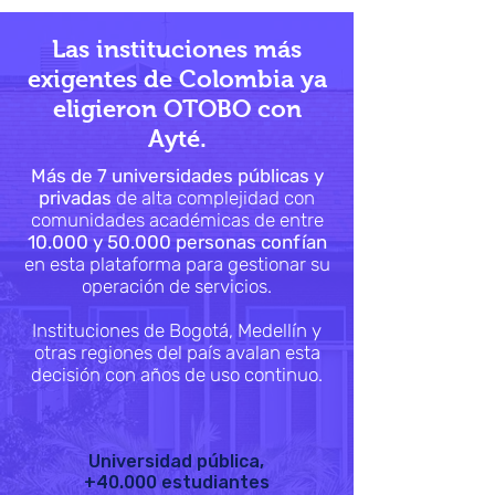
Las instituciones más
exigentes de Colombia ya
eligieron OTOBO con
Ayté.
Más de 7 universidades públicas y
privadas
de alta complejidad con
comunidades académicas de entre
10.000 y 50.000 personas confían
en esta plataforma para gestionar su
operación de servicios.
Instituciones de Bogotá, Medellín y
otras regiones del país avalan esta
decisión con años de uso continuo.
Universidad pública,
+40.000 estudiantes