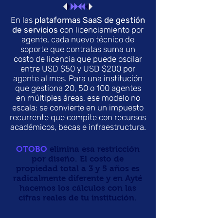
En las
plataformas SaaS de gestión
de servicios
con licenciamiento por
agente, cada nuevo técnico de
soporte que contratas suma un
costo de licencia que puede oscilar
entre USD $50 y USD $200 por
agente al mes. Para una institución
que gestiona 20, 50 o 100 agentes
en múltiples áreas, ese modelo no
escala: se convierte en un impuesto
recurrente que compite con recursos
académicos, becas e infraestructura.
OTOBO
elimina esa restricción
por diseño. El costo de
propiedad total a 3 y 5 años es
radicalmente diferente y en Ayté
hacemos los cálculos con las
cifras reales de tu institución.