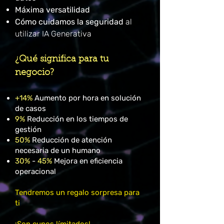
Máxima versatilidad
Cómo cuidamos la seguridad
al
utilizar IA Generativa
¿Qué significa para tu
negocio?
+14%
Aumento por hora en solución
de casos
9%
Reducción en los tiempos de
gestión
50%
Reducción de atención
necesaria de un humano
30%
-
45%
Mejora en eficiencia
operacional
Tendremos un regalo sorpresa para
ti