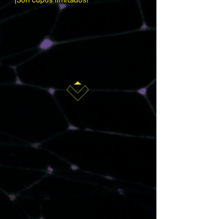
¡Son cupos límitados!