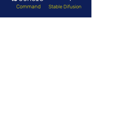
Command
Stable Difusion
Mistral
Jurassic
Claude
¿Y la seguridad?
Contenido está cifrado tanto en tránsito
como en reposo