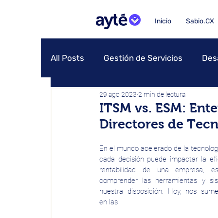
Inicio
Sabio.CX
All Posts
Gestión de Servicios
Des
29 ago 2023
2 min de lectura
ITSM vs. ESM: Ente
Directores de Tec
En el mundo acelerado de la tecnologí
cada decisión puede impactar la efic
rentabilidad de una empresa, es 
comprender las herramientas y sis
nuestra disposición. Hoy, nos sume
en las 