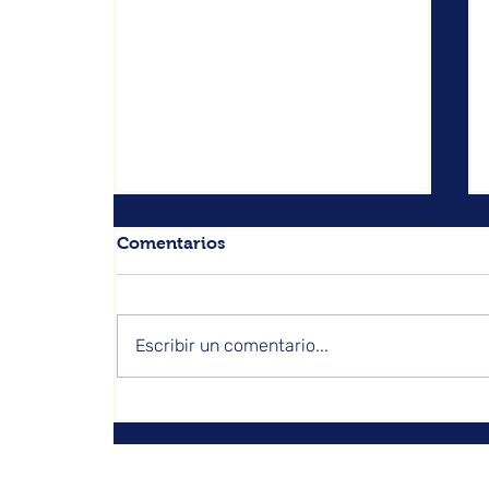
Comentarios
Escribir un comentario...
El Papel Vital de ITSM y
ESM en la Mejora de la
Eficiencia Empresarial