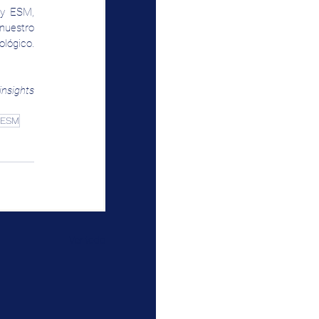
y ESM, 
uestro 
equipo certificado en ITIL, COBIT y SCRUM, entre otros, le guíe en su viaje tecnológico. 
nsights 
ESM
Ver todo