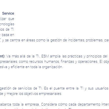
Service 
izar que 
nologías 
os de TI 
 basa en 
 y se centra en áreas como la gestión de incidentes, problemas, ca
nt)
: Va más allá de la TI. ESM amplía las prácticas y principios del
resariales, como recursos humanos, finanzas y operaciones. El obje
siva y eficiente en toda la organización.
gestión de servicios de TI. Es el puente entre la TI y sus usuarios f
de y mejore los objetivos empresariales.
 abarca toda la empresa. Considera cómo cada departamento intera