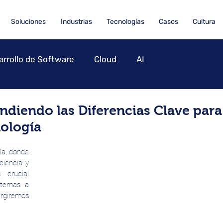
Soluciones
Industrias
Tecnologías
Casos
Cultura
arrollo de Software
Cloud
AI
ndiendo las Diferencias Clave para
nología
a, donde 
iencia y 
crucial 
temas a 
rgiremos 