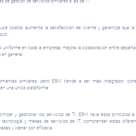
 de gestión de servicios similares a las de TI.
duce costos, aumenta la satisfacción del cliente y garantiza que la 
cio.
o uniforme en toda la empresa, mejora la colaboración entre depart
 en general.
mientas similares, pero ESM tiende a ser más integrador, cone
en una única plataforma.
imizar y gestionar los servicios de TI, ESM lleva esos principios a 
e tecnología y mesas de servicios de IT, comprender estas diferen
adas y liderar con eficacia.