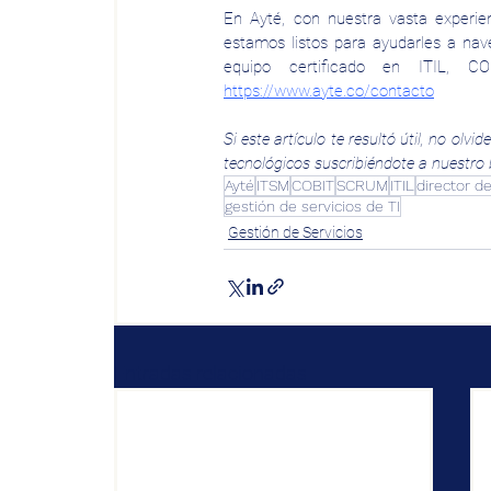
En Ayté, con nuestra vasta experie
estamos listos para ayudarles a na
https://www.ayte.co/contacto
Si este artículo te resultó útil, no ol
tecnológicos suscribiéndote a nuestro 
Ayté
ITSM
COBIT
SCRUM
ITIL
director d
gestión de servicios de TI
Gestión de Servicios
Entradas relacionadas