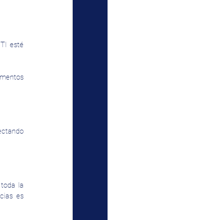
TI esté 
amentos 
ctando 
toda la 
cias es 