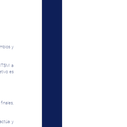
mbios y 
 ITSM a 
tivo es 
inales, 
ctúa y 