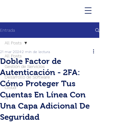
Entrada
All Posts
21 mar 2024
2 min de lectura
All Posts
Doble Factor de
Gestión de Servicios
Autenticación - 2FA:
Desarrollo de Software
Cómo Proteger Tus
Cloud
Cuentas En Línea Con
AI
Una Capa Adicional De
Seguridad