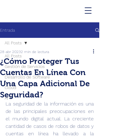
Entrada
All Posts
28 abr 2023
2 min de lectura
All Posts
¿Cómo Proteger Tus
Gestión de Servicios
Cuentas En Línea Con
Desarrollo de Software
Una Capa Adicional De
Cloud
Seguridad?
AI
La seguridad de la información es una 
de las principales preocupaciones en 
el mundo digital actual. La creciente 
cantidad de casos de robos de datos y 
cuentas en línea ha llevado a la 